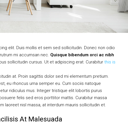
ng elit. Duis mollis et sem sed sollicitudin. Donec non odio
is rutrum mi accumsan nec.
Quisque bibendum orci ac nibh
s sollicitudin cursus. Ut et adipiscing erat. Curabitur
this is
citudin at. Proin sagittis dolor sed mi elementum pretium.
est, eu rhoncus urna semper eu. Cum sociis natoque
ur ridiculus mus. Integer tristique elit lobortis purus
osuere felis sed eros porttitor mattis. Curabitur massa
uam laoreet nisl massa, at interdum mauris sollicitudin et.
acilisis At Malesuada