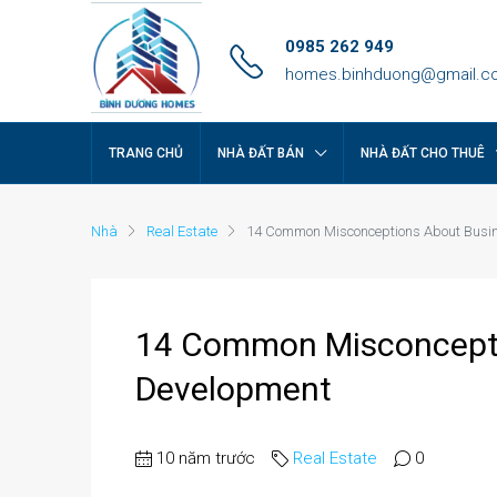
0985 262 949
homes.binhduong@gmail.c
TRANG CHỦ
NHÀ ĐẤT BÁN
NHÀ ĐẤT CHO THUÊ
Nhà
Real Estate
14 Common Misconceptions About Busi
14 Common Misconcepti
Development
10 năm trước
Real Estate
0