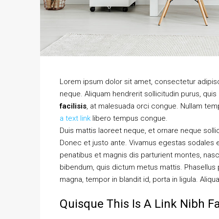
Lorem ipsum dolor sit amet, consectetur adipisci
neque. Aliquam hendrerit sollicitudin purus, qu
facilisis
, at malesuada orci congue. Nullam tempu
a text link
libero tempus congue.
Duis mattis laoreet neque, et ornare neque solli
Donec et justo ante. Vivamus egestas sodales 
penatibus et magnis dis parturient montes, nascet
bibendum, quis dictum metus mattis. Phasellus p
magna, tempor in blandit id, porta in ligula. Aliq
Quisque This Is A Link Nibh F