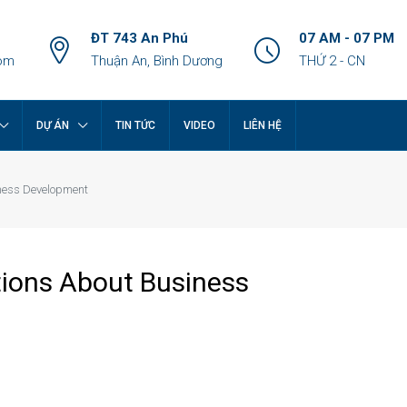
ĐT 743 An Phú
07 AM - 07 PM
om
Thuận An, Bình Dương
THỨ 2 - CN
DỰ ÁN
TIN TỨC
VIDEO
LIÊN HỆ
ness Development
ons About Business