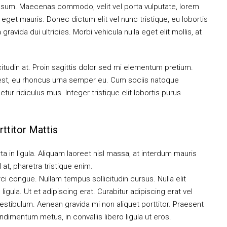
 ipsum. Maecenas commodo, velit vel porta vulputate, lorem
get mauris. Donec dictum elit vel nunc tristique, eu lobortis
ravida dui ultricies. Morbi vehicula nulla eget elit mollis, at
citudin at. Proin sagittis dolor sed mi elementum pretium.
est, eu rhoncus urna semper eu. Cum sociis natoque
ur ridiculus mus. Integer tristique elit lobortis purus
ttitor Mattis
a in ligula. Aliquam laoreet nisl massa, at interdum mauris
sl at, pharetra tristique enim.
orci congue. Nullam tempus sollicitudin cursus. Nulla elit
ligula. Ut et adipiscing erat. Curabitur adipiscing erat vel
tibulum. Aenean gravida mi non aliquet porttitor. Praesent
ndimentum metus, in convallis libero ligula ut eros.