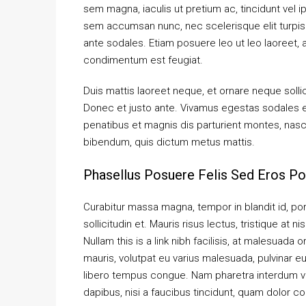
sem magna, iaculis ut pretium ac, tincidunt vel
sem accumsan nunc, nec scelerisque elit turpis e
ante sodales. Etiam posuere leo ut leo laoreet, a g
condimentum est feugiat.
Duis mattis laoreet neque, et ornare neque solli
Donec et justo ante. Vivamus egestas sodales 
penatibus et magnis dis parturient montes, nascet
bibendum, quis dictum metus mattis.
Phasellus Posuere Felis Sed Eros Por
Curabitur massa magna, tempor in blandit id, port
sollicitudin et. Mauris risus lectus, tristique at ni
Nullam this is a link nibh facilisis, at malesuada 
mauris, volutpat eu varius malesuada, pulvinar eu 
libero tempus congue. Nam pharetra interdum ves
dapibus, nisi a faucibus tincidunt, quam dolor co