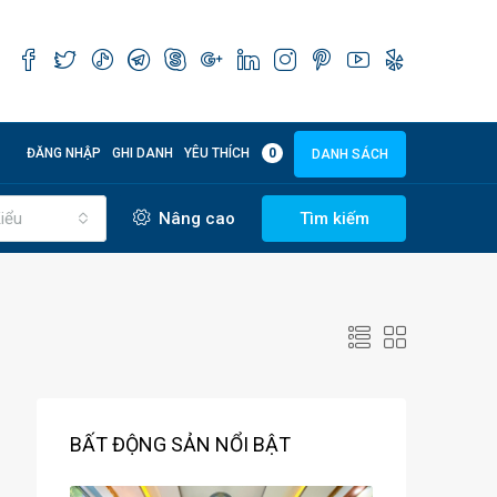
ĐĂNG NHẬP
GHI DANH
YÊU THÍCH
0
DANH SÁCH
iểu
Nâng cao
Tìm kiếm
BẤT ĐỘNG SẢN NỔI BẬT