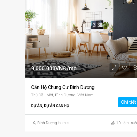
9,000.000VNĐ/mo
Căn Hộ Chung Cư Bình Dương
Thủ Dầu Một, Bình Dương, Việt Nam
Chi tiết
DỰ ÁN, DỰ ÁN CĂN HỘ
Bình Dương Homes
10 năm trướ