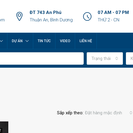
ĐT 743 An Phú
07 AM - 07 PM
om
Thuận An, Bình Dương
THỨ 2 - CN
DỰ ÁN
TIN TỨC
VIDEO
LIÊN HỆ
Trạng thái
K
Sắp xếp theo:
Đặt hàng mặc định
T