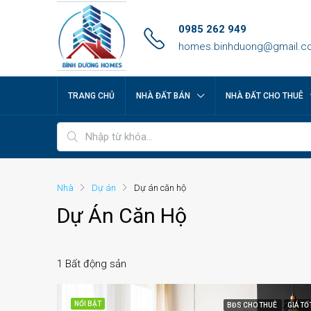
0985 262 949
homes.binhduong@gmail.c
TRANG CHỦ
NHÀ ĐẤT BÁN
NHÀ ĐẤT CHO THUÊ
Nhà
Dự án
Dự án căn hộ
Dự Án Căn Hộ
1 Bất động sản
NỔI BẬT
BĐS CHO THUÊ
GIÁ TỐ