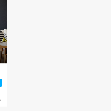
NỔI BẬT
459,000.000VNĐ
100 Chopin Plaza, Miami, FL 331
c