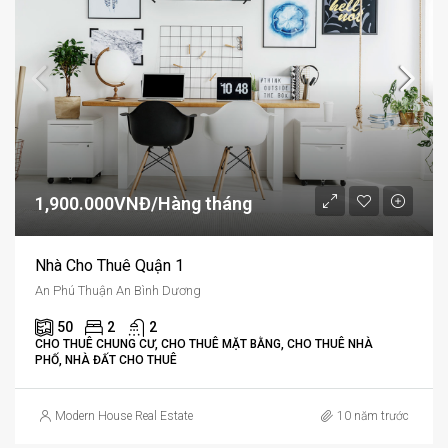
1,900.000VNĐ/Hàng tháng
Nhà Cho Thuê Quận 1
An Phú Thuận An Bình Dương
50
2
2
CHO THUÊ CHUNG CƯ, CHO THUÊ MẶT BẰNG, CHO THUÊ NHÀ
PHỐ, NHÀ ĐẤT CHO THUÊ
Modern House Real Estate
10 năm trước