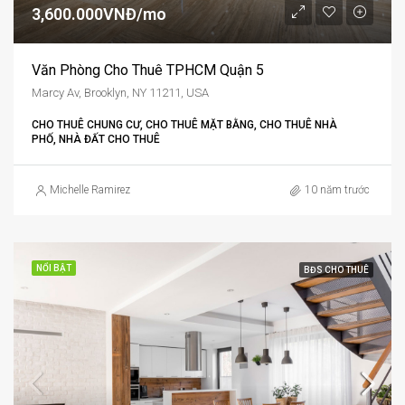
3,600.000VNĐ/mo
Văn Phòng Cho Thuê TPHCM Quận 5
Marcy Av, Brooklyn, NY 11211, USA
CHO THUÊ CHUNG CƯ, CHO THUÊ MẶT BẰNG, CHO THUÊ NHÀ
PHỐ, NHÀ ĐẤT CHO THUÊ
Michelle Ramirez
10 năm trước
NỔI BẬT
BĐS CHO THUÊ