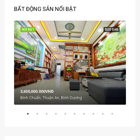
BẤT ĐỘNG SẢN NỔI BẬT
 BÁN
NỔI BẬT
BDS BÁN
NỔI
3,650,000.000VNĐ
1,9
Bình Chuẩn, Thuận An, Bình Dương
An 