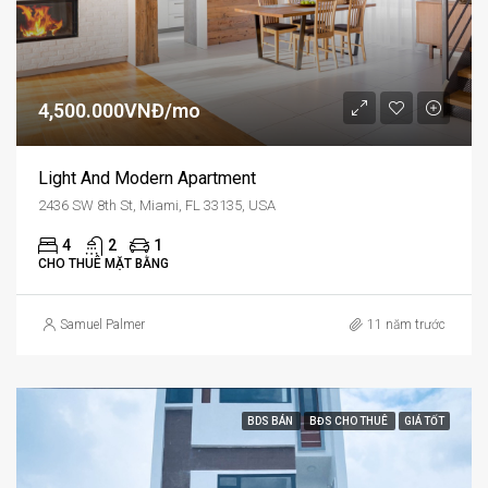
4,500.000VNĐ/mo
Light And Modern Apartment
2436 SW 8th St, Miami, FL 33135, USA
4
2
1
CHO THUÊ MẶT BẰNG
Samuel Palmer
11 năm trước
BDS BÁN
BĐS CHO THUÊ
GIÁ TỐT