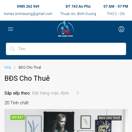
0985 262 949
ĐT 743 An Phú
07 AM - 07 PM
homes.binhduong@gmail.com
Thuận An, Bình Dương
THỨ 2 - CN
Nhà
BĐS Cho Thuê
BĐS Cho Thuê
Sắp xếp theo:
Đặt hàng mặc định
20 Tính chất
NỔI BẬT
BĐS CHO THUÊ