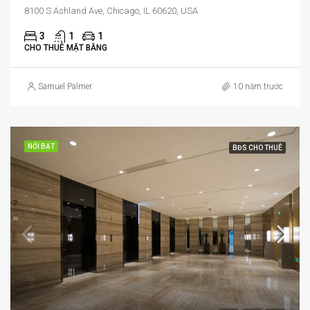
8100 S Ashland Ave, Chicago, IL 60620, USA
3
1
1
CHO THUÊ MẶT BẰNG
Samuel Palmer
10 năm trước
NỔI BẬT
BĐS CHO THUÊ