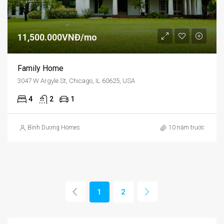
11,500.000VNĐ/mo
Family Home
3047 W Argyle St, Chicago, IL 60625, USA
4
2
1
Bình Dương Homes
10 năm trước
1
2