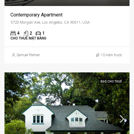
Contemporary Apartment
5723 Morgan Ave, Los Angeles, CA 90011, USA
4
2
1
CHO THUÊ MẶT BẰNG
Samuel Palmer
10 năm trước
BĐS CHO THUÊ