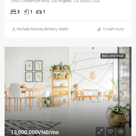
2955 S Robertson Blvd, Los Angeles, CA 90034, USA
3
1
1
Michelle Ramirez
,
Brittany Watkins
10 năm trước
BĐS CHO THUÊ
13,000.000VNĐ/mo